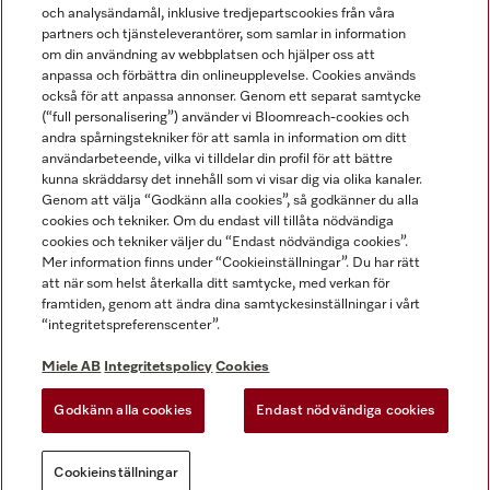
och analysändamål, inklusive tredjepartscookies från våra
partners och tjänsteleverantörer, som samlar in information
om din användning av webbplatsen och hjälper oss att
anpassa och förbättra din onlineupplevelse. Cookies används
Miele på LinkedIn
Miele på Facebook
Miele på Instagram
Miele på Youtube
också för att anpassa annonser. Genom ett separat samtycke
(“full personalisering”) använder vi Bloomreach-cookies och
andra spårningstekniker för att samla in information om ditt
användarbeteende, vilka vi tilldelar din profil för att bättre
kunna skräddarsy det innehåll som vi visar dig via olika kanaler.
Genom att välja “Godkänn alla cookies”, så godkänner du alla
Miele AB
cookies och tekniker. Om du endast vill tillåta nödvändiga
cookies och tekniker väljer du “Endast nödvändiga cookies”.
Allmänna villkor
Mer information finns under “Cookieinställningar”. Du har rätt
Integritetspolicy
att när som helst återkalla ditt samtycke, med verkan för
Användarvillkor
framtiden, genom att ändra dina samtyckesinställningar i vårt
“integritetspreferenscenter”.
Miele tillgänglighetsförklaring
Lagen om digitala tjänster
Miele AB
Integritetspolicy
Cookies
Uttagsformulär
Godkänn alla cookies
Endast nödvändiga cookies
Cookieinställningar
Cookieinställningar