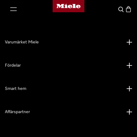
Mieles hemsida
 till innehål
Sök
Varuk
Varumärket Miele
Fördelar
Smart hem
Affärspartner