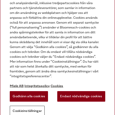
och analysändamål, inklusive tredjepartscookies från våra
partners och tjänsteleverantörer, som samlar in information
om din användning av webbplatsen och hjälper oss att
anpassa och förbättra din onlineupplevelse. Cookies används
Miele på LinkedIn
Miele på Facebook
Miele på Instagram
Miele på Youtube
också för att anpassa annonser. Genom ett separat samtycke
(“full personalisering”) använder vi Bloomreach-cookies och
andra spårningstekniker för att samla in information om ditt
användarbeteende, vilka vi tilldelar din profil för att bättre
kunna skräddarsy det innehåll som vi visar dig via olika kanaler.
Genom att välja “Godkänn alla cookies”, så godkänner du alla
Miele AB
cookies och tekniker. Om du endast vill tillåta nödvändiga
cookies och tekniker väljer du “Endast nödvändiga cookies”.
Allmänna villkor
Mer information finns under “Cookieinställningar”. Du har rätt
Integritetspolicy
att när som helst återkalla ditt samtycke, med verkan för
Användarvillkor
framtiden, genom att ändra dina samtyckesinställningar i vårt
“integritetspreferenscenter”.
Miele tillgänglighetsförklaring
Lagen om digitala tjänster
Miele AB
Integritetspolicy
Cookies
Uttagsformulär
Godkänn alla cookies
Endast nödvändiga cookies
Cookieinställningar
Cookieinställningar