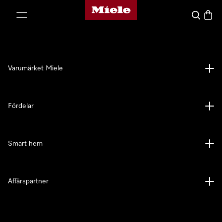
Mieles hemsida
 till innehål
Sök
Varuk
Varumärket Miele
Fördelar
Smart hem
Affärspartner