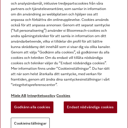
och analysändamål, inklusive tredjepartscookies från våra
partners och tjänsteleverantörer, som samlar in information
om din användning av webbplatsen och hjälper oss att
anpassa och förbättra din onlineupplevelse. Cookies används
Miele på LinkedIn
Miele på Facebook
Miele på Instagram
Miele på Youtube
också för att anpassa annonser. Genom ett separat samtycke
(“full personalisering”) använder vi Bloomreach-cookies och
andra spårningstekniker för att samla in information om ditt
användarbeteende, vilka vi tilldelar din profil för att bättre
kunna skräddarsy det innehåll som vi visar dig via olika kanaler.
Genom att välja “Godkänn alla cookies”, så godkänner du alla
Miele AB
cookies och tekniker. Om du endast vill tillåta nödvändiga
cookies och tekniker väljer du “Endast nödvändiga cookies”.
Allmänna villkor
Mer information finns under “Cookieinställningar”. Du har rätt
Integritetspolicy
att när som helst återkalla ditt samtycke, med verkan för
Användarvillkor
framtiden, genom att ändra dina samtyckesinställningar i vårt
“integritetspreferenscenter”.
Miele tillgänglighetsförklaring
Lagen om digitala tjänster
Miele AB
Integritetspolicy
Cookies
Uttagsformulär
Godkänn alla cookies
Endast nödvändiga cookies
Cookieinställningar
Cookieinställningar