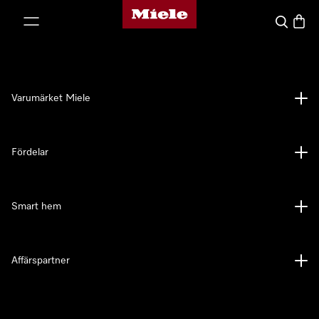
Mieles hemsida
 till innehål
Sök
Varuk
Varumärket Miele
Fördelar
Smart hem
Affärspartner