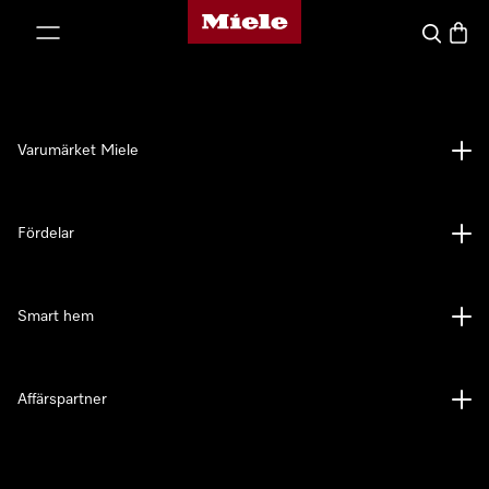
Mieles hemsida
 till innehål
Sök
Varuk
Varumärket Miele
Fördelar
Smart hem
Affärspartner