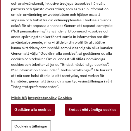
och analysändamål, inklusive tredjepartscookies från våra
partners och tjänsteleverantörer, som samlar in information
om din användning av webbplatsen och hjälper oss att
anpassa och förbättra din onlineupplevelse. Cookies används
Miele på LinkedIn
Miele på Facebook
Miele på Instagram
Miele på Youtube
också för att anpassa annonser. Genom ett separat samtycke
(“full personalisering”) använder vi Bloomreach-cookies och
andra spårningstekniker för att samla in information om ditt
användarbeteende, vilka vi tilldelar din profil för att bättre
kunna skräddarsy det innehåll som vi visar dig via olika kanaler.
Genom att välja “Godkänn alla cookies”, så godkänner du alla
Miele AB
cookies och tekniker. Om du endast vill tillåta nödvändiga
cookies och tekniker väljer du “Endast nödvändiga cookies”.
Allmänna villkor
Mer information finns under “Cookieinställningar”. Du har rätt
Integritetspolicy
att när som helst återkalla ditt samtycke, med verkan för
Användarvillkor
framtiden, genom att ändra dina samtyckesinställningar i vårt
“integritetspreferenscenter”.
Miele tillgänglighetsförklaring
Lagen om digitala tjänster
Miele AB
Integritetspolicy
Cookies
Uttagsformulär
Godkänn alla cookies
Endast nödvändiga cookies
Cookieinställningar
Cookieinställningar