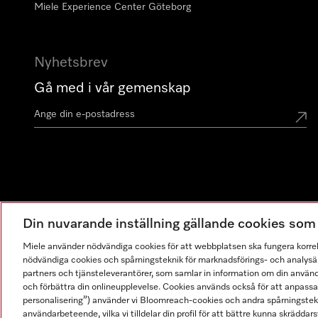
Miele Experience Center Göteborg
Nyhetsbrev
Gå med i vår gemenskap
Din nuvarande inställning gällande cookies so
Miele använder nödvändiga cookies för att webbplatsen ska fungera korre
nödvändiga cookies och spårningsteknik för marknadsförings- och analysän
partners och tjänsteleverantörer, som samlar in information om din använ
och förbättra din onlineupplevelse. Cookies används också för att anpass
personalisering”) använder vi Bloomreach-cookies och andra spårningstekni
användarbeteende, vilka vi tilldelar din profil för att bättre kunna skräddarsy