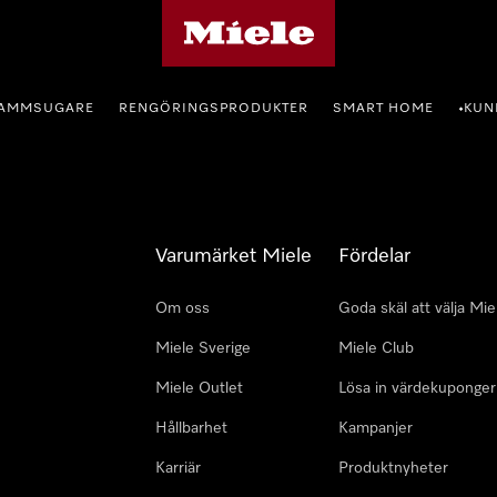
Mieles hemsida
AMMSUGARE
RENGÖRINGSPRODUKTER
SMART HOME
KUN
•
Varumärket Miele
Fördelar
Om oss
Goda skäl att välja Mie
Miele Sverige
Miele Club
Miele Outlet
Lösa in värdekuponger
Hållbarhet
Kampanjer
Karriär
Produktnyheter