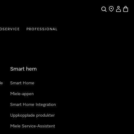
Sök
Hitta Butik
Mitt kont
Varuk
DSERVICE
PROFESSIONAL
Smart hem
le
Smart Home
Miele-appen
Smart Home Integration
Uppkopplade produkter
Miele Service-Assistent