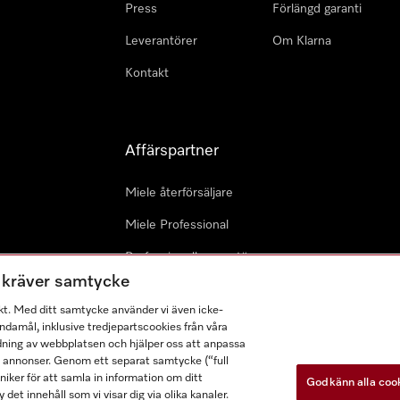
Press
Förlängd garanti
Leverantörer
Om Klarna
Kontakt
Affärspartner
Miele återförsäljare
Miele Professional
Professionell reparatör
m kräver samtycke
Miele Marine
kt. Med ditt samtycke använder vi även icke-
Arkitekter & Planerare
damål, inklusive tredjepartscookies från våra
dning av webbplatsen och hjälper oss att anpassa
a annonser. Genom ett separat samtycke (“full
ker för att samla in information om ditt
Godkänn alla coo
 det innehåll som vi visar dig via olika kanaler.