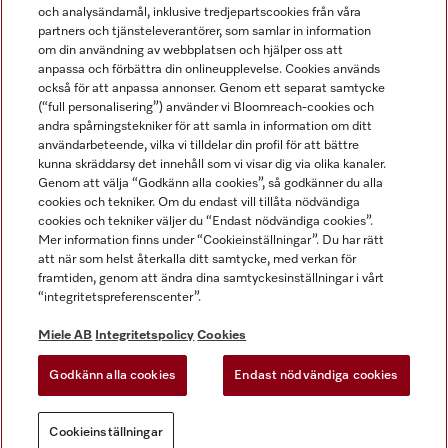
och analysändamål, inklusive tredjepartscookies från våra
partners och tjänsteleverantörer, som samlar in information
om din användning av webbplatsen och hjälper oss att
anpassa och förbättra din onlineupplevelse. Cookies används
Miele på LinkedIn
Miele på Facebook
Miele på Instagram
Miele på Youtube
också för att anpassa annonser. Genom ett separat samtycke
(“full personalisering”) använder vi Bloomreach-cookies och
andra spårningstekniker för att samla in information om ditt
användarbeteende, vilka vi tilldelar din profil för att bättre
kunna skräddarsy det innehåll som vi visar dig via olika kanaler.
Genom att välja “Godkänn alla cookies”, så godkänner du alla
Miele AB
cookies och tekniker. Om du endast vill tillåta nödvändiga
cookies och tekniker väljer du “Endast nödvändiga cookies”.
Allmänna villkor
Mer information finns under “Cookieinställningar”. Du har rätt
Integritetspolicy
att när som helst återkalla ditt samtycke, med verkan för
Användarvillkor
framtiden, genom att ändra dina samtyckesinställningar i vårt
“integritetspreferenscenter”.
Miele tillgänglighetsförklaring
Lagen om digitala tjänster
Miele AB
Integritetspolicy
Cookies
Uttagsformulär
Godkänn alla cookies
Endast nödvändiga cookies
Cookieinställningar
Cookieinställningar