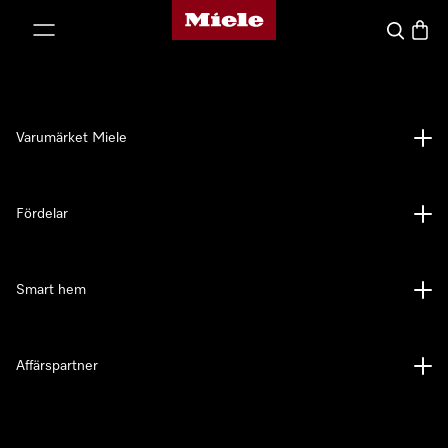
Mieles hemsida
 till innehål
Sök
Varuk
Varumärket Miele
Fördelar
Smart hem
Affärspartner