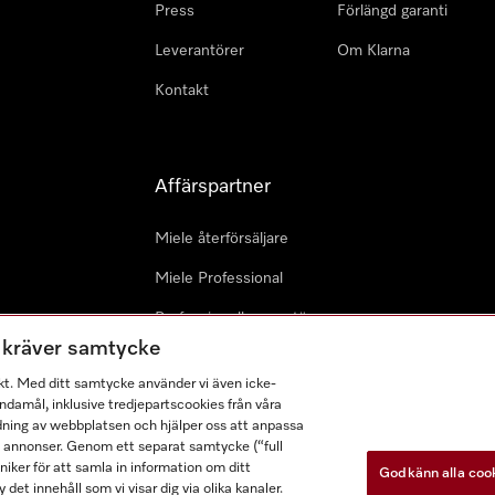
Press
Förlängd garanti
Leverantörer
Om Klarna
Kontakt
Affärspartner
Miele återförsäljare
Miele Professional
Professionell reparatör
m kräver samtycke
Miele Marine
kt. Med ditt samtycke använder vi även icke-
Arkitekter & Planerare
damål, inklusive tredjepartscookies från våra
dning av webbplatsen och hjälper oss att anpassa
a annonser. Genom ett separat samtycke (“full
ker för att samla in information om ditt
Godkänn alla coo
 det innehåll som vi visar dig via olika kanaler.