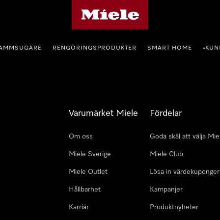
Mieles hemsida
AMMSUGARE
RENGÖRINGSPRODUKTER
SMART HOME
KUN
•
Varumärket Miele
Fördelar
Om oss
Goda skäl att välja Mie
Miele Sverige
Miele Club
Miele Outlet
Lösa in värdekuponger
Hållbarhet
Kampanjer
Karriär
Produktnyheter