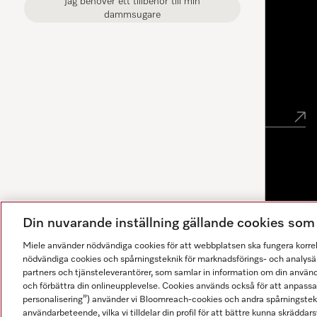
Jag behöver ett tillbehör till min
Miele Experience Center Göteborg
dammsugare
Nyhetsbrev
Gå med i vår gemenskap
Din nuvarande inställning gällande cookies so
Miele använder nödvändiga cookies för att webbplatsen ska fungera korre
nödvändiga cookies och spårningsteknik för marknadsförings- och analysän
partners och tjänsteleverantörer, som samlar in information om din använ
och förbättra din onlineupplevelse. Cookies används också för att anpass
personalisering”) använder vi Bloomreach-cookies och andra spårningstekni
användarbeteende, vilka vi tilldelar din profil för att bättre kunna skräddarsy