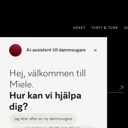
 till innehål
KÖKET
TVÄTT & TORK
D
AI-assistent till dammsugare
Hitta återförsäljare
Hej, välkommen till
Hitta butik
Miele.
Hur kan vi hjälpa
dig?
Miele Experience Center
Jag letar efter en ny dammsugare
Miele Experience Center Stockholm