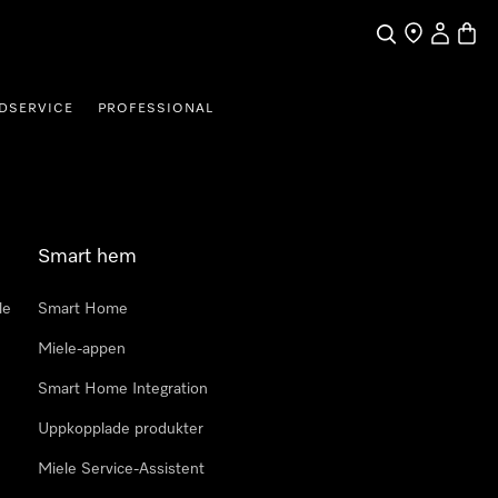
Sök
Hitta Butik
Mitt kont
Varuk
DSERVICE
PROFESSIONAL
Smart hem
le
Smart Home
Miele-appen
Smart Home Integration
Uppkopplade produkter
Miele Service-Assistent