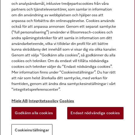
och analysändamål, inklusive tredjepartscookies från våra
partners och tjänsteleverantörer, som samlar in information
om din användning av webbplatsen och hjälper oss att
anpassa och förbättra din onlineupplevelse. Cookies används
Miele på LinkedIn
Miele på Facebook
Miele på Instagram
Miele på Youtube
också för att anpassa annonser. Genom ett separat samtycke
(“full personalisering”) använder vi Bloomreach-cookies och
andra spårningstekniker för att samla in information om ditt
användarbeteende, vilka vi tilldelar din profil för att bättre
kunna skräddarsy det innehåll som vi visar dig via olika kanaler.
Genom att välja “Godkänn alla cookies”, så godkänner du alla
Miele AB
cookies och tekniker. Om du endast vill tillåta nödvändiga
cookies och tekniker väljer du “Endast nödvändiga cookies”.
Allmänna villkor
Mer information finns under “Cookieinställningar”. Du har rätt
Integritetspolicy
att när som helst återkalla ditt samtycke, med verkan för
Användarvillkor
framtiden, genom att ändra dina samtyckesinställningar i vårt
“integritetspreferenscenter”.
Miele tillgänglighetsförklaring
Lagen om digitala tjänster
Miele AB
Integritetspolicy
Cookies
Uttagsformulär
Godkänn alla cookies
Endast nödvändiga cookies
Cookieinställningar
Cookieinställningar