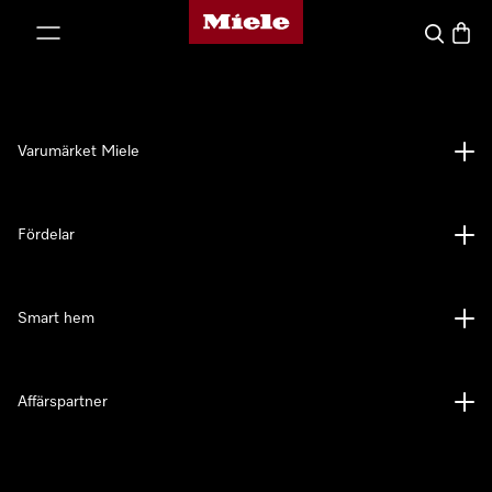
Mieles hemsida
 till innehål
Sök
Varuk
Varumärket Miele
Fördelar
Smart hem
Affärspartner