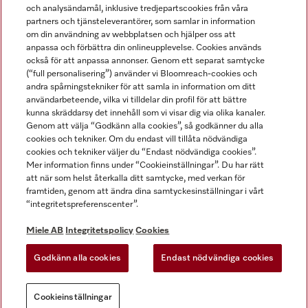
och analysändamål, inklusive tredjepartscookies från våra
partners och tjänsteleverantörer, som samlar in information
om din användning av webbplatsen och hjälper oss att
anpassa och förbättra din onlineupplevelse. Cookies används
Miele på LinkedIn
Miele på Facebook
Miele på Instagram
Miele på Youtube
också för att anpassa annonser. Genom ett separat samtycke
(“full personalisering”) använder vi Bloomreach-cookies och
andra spårningstekniker för att samla in information om ditt
användarbeteende, vilka vi tilldelar din profil för att bättre
kunna skräddarsy det innehåll som vi visar dig via olika kanaler.
Genom att välja “Godkänn alla cookies”, så godkänner du alla
Miele AB
cookies och tekniker. Om du endast vill tillåta nödvändiga
cookies och tekniker väljer du “Endast nödvändiga cookies”.
Allmänna villkor
Mer information finns under “Cookieinställningar”. Du har rätt
Integritetspolicy
att när som helst återkalla ditt samtycke, med verkan för
Användarvillkor
framtiden, genom att ändra dina samtyckesinställningar i vårt
“integritetspreferenscenter”.
Miele tillgänglighetsförklaring
Lagen om digitala tjänster
Miele AB
Integritetspolicy
Cookies
Uttagsformulär
Godkänn alla cookies
Endast nödvändiga cookies
Cookieinställningar
Cookieinställningar