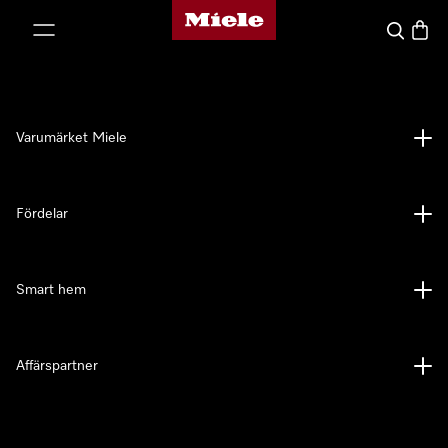
Mieles hemsida
 till innehål
Sök
Varuk
Varumärket Miele
Fördelar
Smart hem
Affärspartner