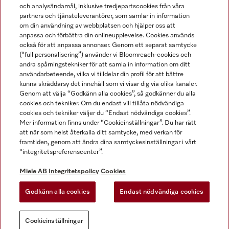
och analysändamål, inklusive tredjepartscookies från våra
partners och tjänsteleverantörer, som samlar in information
om din användning av webbplatsen och hjälper oss att
anpassa och förbättra din onlineupplevelse. Cookies används
Miele på LinkedIn
Miele på Facebook
Miele på Instagram
Miele på Youtube
också för att anpassa annonser. Genom ett separat samtycke
(“full personalisering”) använder vi Bloomreach-cookies och
andra spårningstekniker för att samla in information om ditt
användarbeteende, vilka vi tilldelar din profil för att bättre
kunna skräddarsy det innehåll som vi visar dig via olika kanaler.
Genom att välja “Godkänn alla cookies”, så godkänner du alla
Miele AB
cookies och tekniker. Om du endast vill tillåta nödvändiga
cookies och tekniker väljer du “Endast nödvändiga cookies”.
Allmänna villkor
Mer information finns under “Cookieinställningar”. Du har rätt
Integritetspolicy
att när som helst återkalla ditt samtycke, med verkan för
Användarvillkor
framtiden, genom att ändra dina samtyckesinställningar i vårt
“integritetspreferenscenter”.
Miele tillgänglighetsförklaring
Lagen om digitala tjänster
Miele AB
Integritetspolicy
Cookies
Uttagsformulär
Godkänn alla cookies
Endast nödvändiga cookies
Cookieinställningar
Cookieinställningar