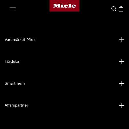
Mieles hemsida
 till innehål
Sök
Varuk
Varumärket Miele
Fördelar
Smart hem
Affärspartner