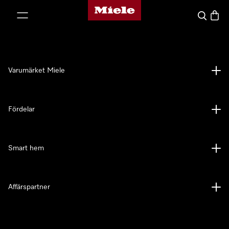
Mieles hemsida
 till innehål
Sök
Varuk
Varumärket Miele
Fördelar
Smart hem
Affärspartner