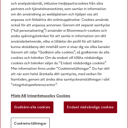
och analysändamål, inklusive tredjepartscookies från våra
partners och tjänsteleverantörer, som samlar in information
om din användning av webbplatsen och hjälper oss att
anpassa och förbättra din onlineupplevelse. Cookies används
Miele på LinkedIn
Miele på Facebook
Miele på Instagram
Miele på Youtube
också för att anpassa annonser. Genom ett separat samtycke
(“full personalisering”) använder vi Bloomreach-cookies och
andra spårningstekniker för att samla in information om ditt
användarbeteende, vilka vi tilldelar din profil för att bättre
kunna skräddarsy det innehåll som vi visar dig via olika kanaler.
Genom att välja “Godkänn alla cookies”, så godkänner du alla
Miele AB
cookies och tekniker. Om du endast vill tillåta nödvändiga
cookies och tekniker väljer du “Endast nödvändiga cookies”.
Allmänna villkor
Mer information finns under “Cookieinställningar”. Du har rätt
Integritetspolicy
att när som helst återkalla ditt samtycke, med verkan för
Användarvillkor
framtiden, genom att ändra dina samtyckesinställningar i vårt
“integritetspreferenscenter”.
Miele tillgänglighetsförklaring
Lagen om digitala tjänster
Miele AB
Integritetspolicy
Cookies
Uttagsformulär
Godkänn alla cookies
Endast nödvändiga cookies
Cookieinställningar
Cookieinställningar