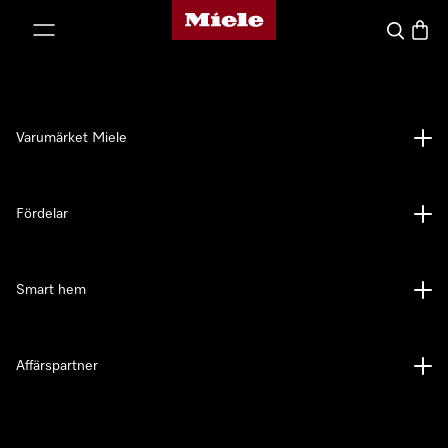
Mieles hemsida
 till innehål
Sök
Varuk
Varumärket Miele
Fördelar
Smart hem
Affärspartner