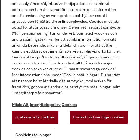
och analysändamål, inklusive tredjepartscookies från våra
partners och tjänsteleverantörer, som samlar in information
om din användning av webbplatsen och hjälper oss att
anpassa och förbättra din onlineupplevelse. Cookies används
Miele på LinkedIn
Miele på Facebook
Miele på Instagram
Miele på Youtube
också för att anpassa annonser. Genom ett separat samtycke
(“full personalisering”) använder vi Bloomreach-cookies och
andra spårningstekniker för att samla in information om ditt
användarbeteende, vilka vi tilldelar din profil för att bättre
kunna skräddarsy det innehåll som vi visar dig via olika kanaler.
Genom att välja “Godkänn alla cookies”, så godkänner du alla
Miele AB
cookies och tekniker. Om du endast vill tillåta nödvändiga
cookies och tekniker väljer du “Endast nödvändiga cookies”.
Allmänna villkor
Mer information finns under “Cookieinställningar”. Du har rätt
Integritetspolicy
att när som helst återkalla ditt samtycke, med verkan för
Användarvillkor
framtiden, genom att ändra dina samtyckesinställningar i vårt
“integritetspreferenscenter”.
Miele tillgänglighetsförklaring
Lagen om digitala tjänster
Miele AB
Integritetspolicy
Cookies
Uttagsformulär
Godkänn alla cookies
Endast nödvändiga cookies
Cookieinställningar
Cookieinställningar