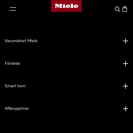
Mieles hemsida
 till innehål
Sök
Varuk
Varumärket Miele
Fördelar
Smart hem
Affärspartner