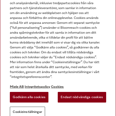
och analysändamål, inklusive tredjepartscookies från våra
partners och tjänsteleverantörer, som samlar in information
om din användning av webbplatsen och hjälper oss att
anpassa och förbättra din onlineupplevelse. Cookies används
Miele på LinkedIn
Miele på Facebook
Miele på Instagram
Miele på Youtube
också för att anpassa annonser. Genom ett separat samtycke
(“full personalisering”) använder vi Bloomreach-cookies och
andra spårningstekniker för att samla in information om ditt
användarbeteende, vilka vi tilldelar din profil för att bättre
kunna skräddarsy det innehåll som vi visar dig via olika kanaler.
Genom att välja “Godkänn alla cookies”, så godkänner du alla
Miele AB
cookies och tekniker. Om du endast vill tillåta nödvändiga
cookies och tekniker väljer du “Endast nödvändiga cookies”.
Allmänna villkor
Mer information finns under “Cookieinställningar”. Du har rätt
Integritetspolicy
att när som helst återkalla ditt samtycke, med verkan för
Användarvillkor
framtiden, genom att ändra dina samtyckesinställningar i vårt
“integritetspreferenscenter”.
Miele tillgänglighetsförklaring
Lagen om digitala tjänster
Miele AB
Integritetspolicy
Cookies
Uttagsformulär
Godkänn alla cookies
Endast nödvändiga cookies
Cookieinställningar
Cookieinställningar