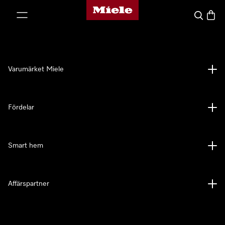
Mieles hemsida
 till innehål
Sök
Varuk
Varumärket Miele
Fördelar
Smart hem
Affärspartner