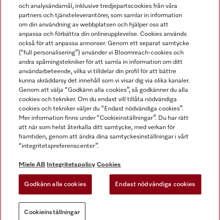
och analysändamål, inklusive tredjepartscookies från våra
partners och tjänsteleverantörer, som samlar in information
om din användning av webbplatsen och hjälper oss att
anpassa och förbättra din onlineupplevelse. Cookies används
Miele på LinkedIn
Miele på Facebook
Miele på Instagram
Miele på Youtube
också för att anpassa annonser. Genom ett separat samtycke
(“full personalisering”) använder vi Bloomreach-cookies och
andra spårningstekniker för att samla in information om ditt
användarbeteende, vilka vi tilldelar din profil för att bättre
kunna skräddarsy det innehåll som vi visar dig via olika kanaler.
Genom att välja “Godkänn alla cookies”, så godkänner du alla
Miele AB
cookies och tekniker. Om du endast vill tillåta nödvändiga
cookies och tekniker väljer du “Endast nödvändiga cookies”.
Allmänna villkor
Mer information finns under “Cookieinställningar”. Du har rätt
Integritetspolicy
att när som helst återkalla ditt samtycke, med verkan för
Användarvillkor
framtiden, genom att ändra dina samtyckesinställningar i vårt
“integritetspreferenscenter”.
Miele tillgänglighetsförklaring
Lagen om digitala tjänster
Miele AB
Integritetspolicy
Cookies
Uttagsformulär
Godkänn alla cookies
Endast nödvändiga cookies
Cookieinställningar
Cookieinställningar
Du kan alltid
Prova vår nya
AI-