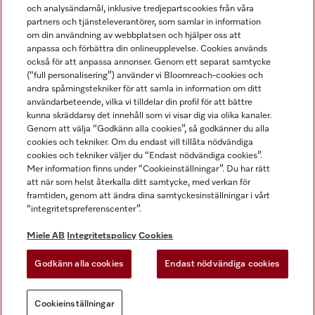
och analysändamål, inklusive tredjepartscookies från våra
partners och tjänsteleverantörer, som samlar in information
om din användning av webbplatsen och hjälper oss att
anpassa och förbättra din onlineupplevelse. Cookies används
Miele på LinkedIn
Miele på Facebook
Miele på Instagram
Miele på Youtube
också för att anpassa annonser. Genom ett separat samtycke
(“full personalisering”) använder vi Bloomreach-cookies och
andra spårningstekniker för att samla in information om ditt
användarbeteende, vilka vi tilldelar din profil för att bättre
kunna skräddarsy det innehåll som vi visar dig via olika kanaler.
Genom att välja “Godkänn alla cookies”, så godkänner du alla
Miele AB
cookies och tekniker. Om du endast vill tillåta nödvändiga
cookies och tekniker väljer du “Endast nödvändiga cookies”.
Allmänna villkor
Mer information finns under “Cookieinställningar”. Du har rätt
Integritetspolicy
att när som helst återkalla ditt samtycke, med verkan för
Användarvillkor
framtiden, genom att ändra dina samtyckesinställningar i vårt
“integritetspreferenscenter”.
Miele tillgänglighetsförklaring
Lagen om digitala tjänster
Miele AB
Integritetspolicy
Cookies
Uttagsformulär
Godkänn alla cookies
Endast nödvändiga cookies
Cookieinställningar
Cookieinställningar