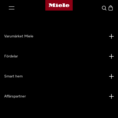
Mieles hemsida
 till innehål
Sök
Varuk
Varumärket Miele
Fördelar
Smart hem
Affärspartner