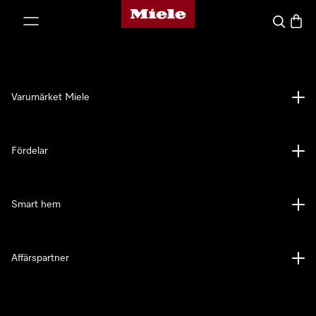
Mieles hemsida
 till innehål
Sök
Varuk
Varumärket Miele
Fördelar
Smart hem
Affärspartner