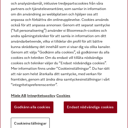
och analysändamål, inklusive tredjepartscookies från våra
partners och tjänsteleverantörer, som samlar in information
om din användning av webbplatsen och hjälper oss att
anpassa och förbättra din onlineupplevelse. Cookies används
Miele på LinkedIn
Miele på Facebook
Miele på Instagram
Miele på Youtube
också för att anpassa annonser. Genom ett separat samtycke
(“full personalisering”) använder vi Bloomreach-cookies och
andra spårningstekniker för att samla in information om ditt
användarbeteende, vilka vi tilldelar din profil för att bättre
kunna skräddarsy det innehåll som vi visar dig via olika kanaler.
Genom att välja “Godkänn alla cookies”, så godkänner du alla
Miele AB
cookies och tekniker. Om du endast vill tillåta nödvändiga
cookies och tekniker väljer du “Endast nödvändiga cookies”.
Allmänna villkor
Mer information finns under “Cookieinställningar”. Du har rätt
Integritetspolicy
att när som helst återkalla ditt samtycke, med verkan för
Användarvillkor
framtiden, genom att ändra dina samtyckesinställningar i vårt
“integritetspreferenscenter”.
Miele tillgänglighetsförklaring
Lagen om digitala tjänster
Miele AB
Integritetspolicy
Cookies
Uttagsformulär
Godkänn alla cookies
Endast nödvändiga cookies
Cookieinställningar
Cookieinställningar