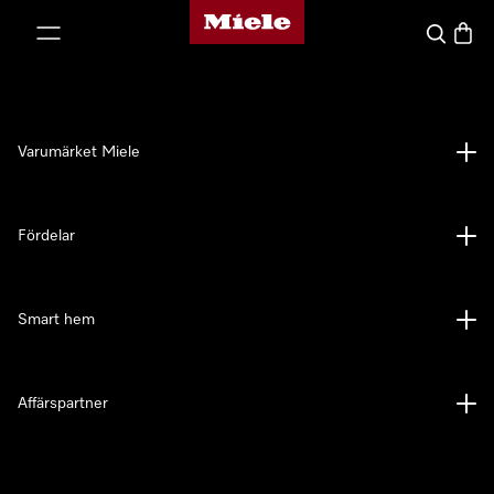
Mieles hemsida
 till innehål
Sök
Varuk
Varumärket Miele
Fördelar
Smart hem
Affärspartner