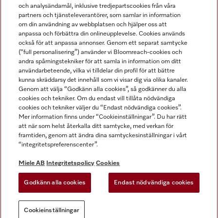
och analysändamål, inklusive tredjepartscookies från våra
partners och tjänsteleverantörer, som samlar in information
om din användning av webbplatsen och hjälper oss att
anpassa och förbättra din onlineupplevelse. Cookies används
Miele på LinkedIn
Miele på Facebook
Miele på Instagram
Miele på Youtube
också för att anpassa annonser. Genom ett separat samtycke
(“full personalisering”) använder vi Bloomreach-cookies och
andra spårningstekniker för att samla in information om ditt
användarbeteende, vilka vi tilldelar din profil för att bättre
kunna skräddarsy det innehåll som vi visar dig via olika kanaler.
Genom att välja “Godkänn alla cookies”, så godkänner du alla
Miele AB
cookies och tekniker. Om du endast vill tillåta nödvändiga
cookies och tekniker väljer du “Endast nödvändiga cookies”.
Allmänna villkor
Mer information finns under “Cookieinställningar”. Du har rätt
Integritetspolicy
att när som helst återkalla ditt samtycke, med verkan för
Användarvillkor
framtiden, genom att ändra dina samtyckesinställningar i vårt
“integritetspreferenscenter”.
Miele tillgänglighetsförklaring
Lagen om digitala tjänster
Miele AB
Integritetspolicy
Cookies
Uttagsformulär
Godkänn alla cookies
Endast nödvändiga cookies
Cookieinställningar
Cookieinställningar
Du kan alltid
Prova vår nya
AI-