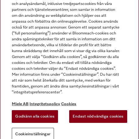
och analysändamål, inklusive tredjepartscookies från våra
partners och tjänsteleverantörer, som samlar in information
om din användning av webbplatsen och hjälper oss att
anpassa och förbättra din onlineupplevelse. Cookies används
Miele på LinkedIn
Miele på Facebook
Miele på Instagram
Miele på Youtube
också för att anpassa annonser. Genom ett separat samtycke
(“full personalisering”) använder vi Bloomreach-cookies och
andra spårningstekniker för att samla in information om ditt
användarbeteende, vilka vi tilldelar din profil för att bättre
kunna skräddarsy det innehåll som vi visar dig via olika kanaler.
Genom att välja “Godkänn alla cookies”, så godkänner du alla
Miele AB
cookies och tekniker. Om du endast vill tillåta nödvändiga
cookies och tekniker väljer du “Endast nödvändiga cookies”.
Allmänna villkor
Mer information finns under “Cookieinställningar”. Du har rätt
Integritetspolicy
att när som helst återkalla ditt samtycke, med verkan för
Användarvillkor
framtiden, genom att ändra dina samtyckesinställningar i vårt
“integritetspreferenscenter”.
Miele tillgänglighetsförklaring
Lagen om digitala tjänster
Miele AB
Integritetspolicy
Cookies
Uttagsformulär
Godkänn alla cookies
Endast nödvändiga cookies
Cookieinställningar
Cookieinställningar