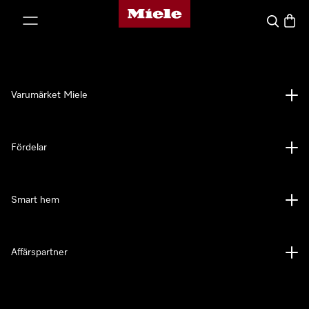
Mieles hemsida
 till innehål
Sök
Varuk
Varumärket Miele
Fördelar
Smart hem
Affärspartner