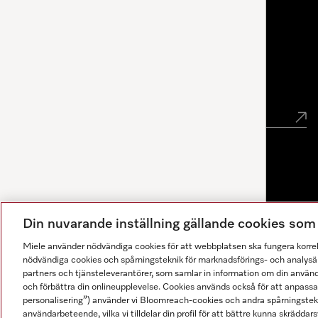
Miele Experience Center Göteborg
Nyhetsbrev
Gå med i vår gemenskap
Din nuvarande inställning gällande cookies so
Miele använder nödvändiga cookies för att webbplatsen ska fungera korre
nödvändiga cookies och spårningsteknik för marknadsförings- och analysän
partners och tjänsteleverantörer, som samlar in information om din använ
och förbättra din onlineupplevelse. Cookies används också för att anpass
personalisering”) använder vi Bloomreach-cookies och andra spårningstekni
användarbeteende, vilka vi tilldelar din profil för att bättre kunna skräddarsy