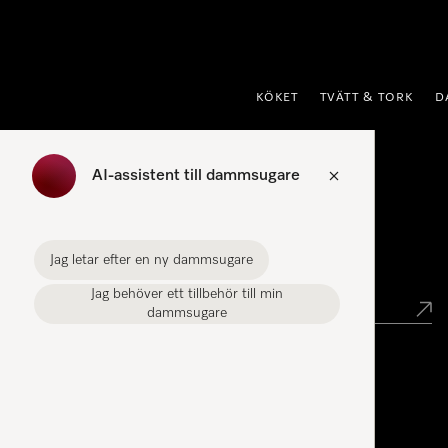
 till innehål
KÖKET
TVÄTT & TORK
D
AI-assistent till dammsugare
Hitta återförsäljare
Jag letar efter en ny dammsugare
Hitta butik
Jag behöver ett tillbehör till min
dammsugare
Miele Experience Center
Miele Experience Center Stockholm