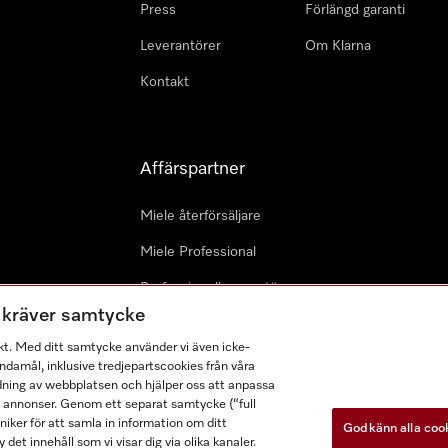
Press
Förlängd garanti
Leverantörer
Om Klarna
Kontakt
Affärspartner
Miele återförsäljare
Miele Professional
Professionell reparatör
m kräver samtycke
Miele Marine
kt. Med ditt samtycke använder vi även icke-
Arkitekter & Planerare
damål, inklusive tredjepartscookies från våra
dning av webbplatsen och hjälper oss att anpassa
a annonser. Genom ett separat samtycke (“full
ker för att samla in information om ditt
Godkänn alla coo
 det innehåll som vi visar dig via olika kanaler.