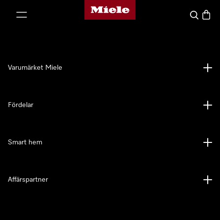
Mieles hemsida
 till innehål
Sök
Varuk
Varumärket Miele
Fördelar
Smart hem
Affärspartner