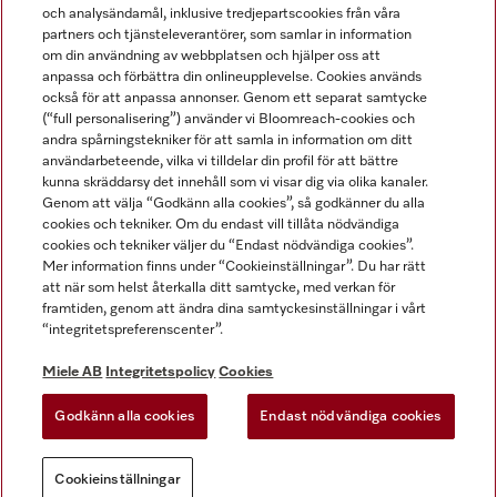
och analysändamål, inklusive tredjepartscookies från våra
partners och tjänsteleverantörer, som samlar in information
om din användning av webbplatsen och hjälper oss att
anpassa och förbättra din onlineupplevelse. Cookies används
Miele på LinkedIn
Miele på Facebook
Miele på Instagram
Miele på Youtube
också för att anpassa annonser. Genom ett separat samtycke
(“full personalisering”) använder vi Bloomreach-cookies och
andra spårningstekniker för att samla in information om ditt
användarbeteende, vilka vi tilldelar din profil för att bättre
kunna skräddarsy det innehåll som vi visar dig via olika kanaler.
Genom att välja “Godkänn alla cookies”, så godkänner du alla
Miele AB
cookies och tekniker. Om du endast vill tillåta nödvändiga
cookies och tekniker väljer du “Endast nödvändiga cookies”.
Allmänna villkor
Mer information finns under “Cookieinställningar”. Du har rätt
Integritetspolicy
att när som helst återkalla ditt samtycke, med verkan för
Användarvillkor
framtiden, genom att ändra dina samtyckesinställningar i vårt
“integritetspreferenscenter”.
Miele tillgänglighetsförklaring
Lagen om digitala tjänster
Miele AB
Integritetspolicy
Cookies
Uttagsformulär
Godkänn alla cookies
Endast nödvändiga cookies
Cookieinställningar
Cookieinställningar