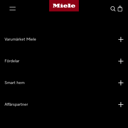
Mieles hemsida
 till innehål
Sök
Varuk
Varumärket Miele
Fördelar
Smart hem
Affärspartner