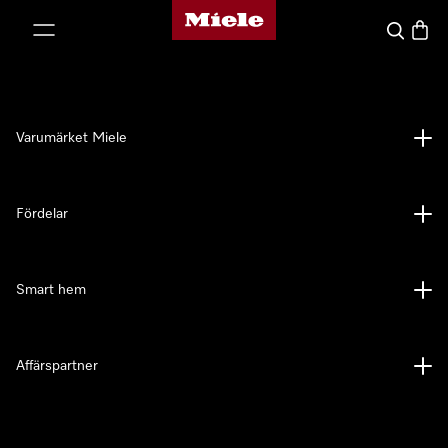
Mieles hemsida
 till innehål
Sök
Varuk
Varumärket Miele
Fördelar
Smart hem
Affärspartner