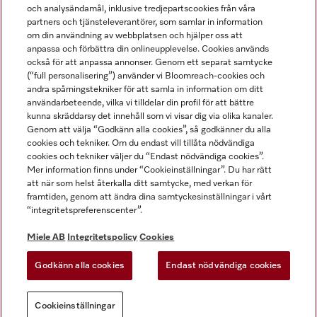
och analysändamål, inklusive tredjepartscookies från våra
partners och tjänsteleverantörer, som samlar in information
om din användning av webbplatsen och hjälper oss att
anpassa och förbättra din onlineupplevelse. Cookies används
Miele på LinkedIn
Miele på Facebook
Miele på Instagram
Miele på Youtube
också för att anpassa annonser. Genom ett separat samtycke
(“full personalisering”) använder vi Bloomreach-cookies och
andra spårningstekniker för att samla in information om ditt
användarbeteende, vilka vi tilldelar din profil för att bättre
kunna skräddarsy det innehåll som vi visar dig via olika kanaler.
Genom att välja “Godkänn alla cookies”, så godkänner du alla
Miele AB
cookies och tekniker. Om du endast vill tillåta nödvändiga
cookies och tekniker väljer du “Endast nödvändiga cookies”.
Allmänna villkor
Mer information finns under “Cookieinställningar”. Du har rätt
Integritetspolicy
att när som helst återkalla ditt samtycke, med verkan för
Användarvillkor
framtiden, genom att ändra dina samtyckesinställningar i vårt
“integritetspreferenscenter”.
Miele tillgänglighetsförklaring
Lagen om digitala tjänster
Miele AB
Integritetspolicy
Cookies
Uttagsformulär
Godkänn alla cookies
Endast nödvändiga cookies
Cookieinställningar
Cookieinställningar
Du kan alltid
Prova vår nya
AI-