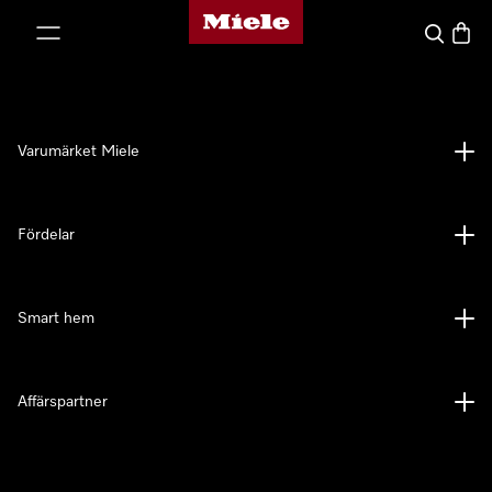
Mieles hemsida
 till innehål
Sök
Varuk
Varumärket Miele
Fördelar
Smart hem
Affärspartner