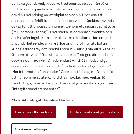
och analysändamål, inklusive tredjepartscookies från våra
partners och tjänsteleverantörer, som samlar in information
om din användning av webbplatsen och hjälper oss att
anpassa och förbättra din onlineupplevelse. Cookies används
Miele på LinkedIn
Miele på Facebook
Miele på Instagram
Miele på Youtube
också för att anpassa annonser. Genom ett separat samtycke
(“full personalisering”) använder vi Bloomreach-cookies och
andra spårningstekniker för att samla in information om ditt
användarbeteende, vilka vi tilldelar din profil för att bättre
kunna skräddarsy det innehåll som vi visar dig via olika kanaler.
Genom att välja “Godkänn alla cookies”, så godkänner du alla
Miele AB
cookies och tekniker. Om du endast vill tillåta nödvändiga
cookies och tekniker väljer du “Endast nödvändiga cookies”.
Allmänna villkor
Mer information finns under “Cookieinställningar”. Du har rätt
Integritetspolicy
att när som helst återkalla ditt samtycke, med verkan för
Användarvillkor
framtiden, genom att ändra dina samtyckesinställningar i vårt
“integritetspreferenscenter”.
Miele tillgänglighetsförklaring
Lagen om digitala tjänster
Miele AB
Integritetspolicy
Cookies
Uttagsformulär
Godkänn alla cookies
Endast nödvändiga cookies
Cookieinställningar
Cookieinställningar