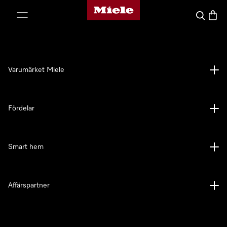
Mieles hemsida
 till innehål
Sök
Varuk
Varumärket Miele
Fördelar
Smart hem
Affärspartner