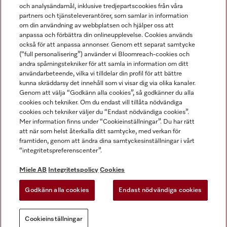
och analysändamål, inklusive tredjepartscookies från våra
partners och tjänsteleverantörer, som samlar in information
om din användning av webbplatsen och hjälper oss att
anpassa och förbättra din onlineupplevelse. Cookies används
Miele på LinkedIn
Miele på Facebook
Miele på Instagram
Miele på Youtube
också för att anpassa annonser. Genom ett separat samtycke
(“full personalisering”) använder vi Bloomreach-cookies och
andra spårningstekniker för att samla in information om ditt
användarbeteende, vilka vi tilldelar din profil för att bättre
kunna skräddarsy det innehåll som vi visar dig via olika kanaler.
Genom att välja “Godkänn alla cookies”, så godkänner du alla
Miele AB
cookies och tekniker. Om du endast vill tillåta nödvändiga
cookies och tekniker väljer du “Endast nödvändiga cookies”.
Allmänna villkor
Mer information finns under “Cookieinställningar”. Du har rätt
Integritetspolicy
att när som helst återkalla ditt samtycke, med verkan för
Användarvillkor
framtiden, genom att ändra dina samtyckesinställningar i vårt
“integritetspreferenscenter”.
Miele tillgänglighetsförklaring
Lagen om digitala tjänster
Miele AB
Integritetspolicy
Cookies
Uttagsformulär
Godkänn alla cookies
Endast nödvändiga cookies
Cookieinställningar
Cookieinställningar