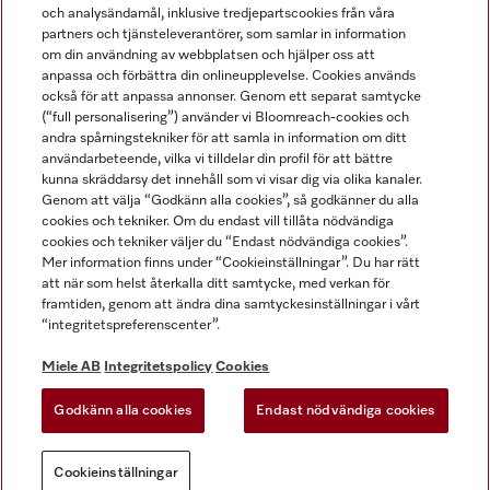
och analysändamål, inklusive tredjepartscookies från våra
partners och tjänsteleverantörer, som samlar in information
om din användning av webbplatsen och hjälper oss att
anpassa och förbättra din onlineupplevelse. Cookies används
Miele på LinkedIn
Miele på Facebook
Miele på Instagram
Miele på Youtube
också för att anpassa annonser. Genom ett separat samtycke
(“full personalisering”) använder vi Bloomreach-cookies och
andra spårningstekniker för att samla in information om ditt
användarbeteende, vilka vi tilldelar din profil för att bättre
kunna skräddarsy det innehåll som vi visar dig via olika kanaler.
Genom att välja “Godkänn alla cookies”, så godkänner du alla
Miele AB
cookies och tekniker. Om du endast vill tillåta nödvändiga
cookies och tekniker väljer du “Endast nödvändiga cookies”.
Allmänna villkor
Mer information finns under “Cookieinställningar”. Du har rätt
Integritetspolicy
att när som helst återkalla ditt samtycke, med verkan för
Användarvillkor
framtiden, genom att ändra dina samtyckesinställningar i vårt
“integritetspreferenscenter”.
Miele tillgänglighetsförklaring
Lagen om digitala tjänster
Miele AB
Integritetspolicy
Cookies
Uttagsformulär
Godkänn alla cookies
Endast nödvändiga cookies
Cookieinställningar
Cookieinställningar
Du kan alltid
Prova vår nya
AI-