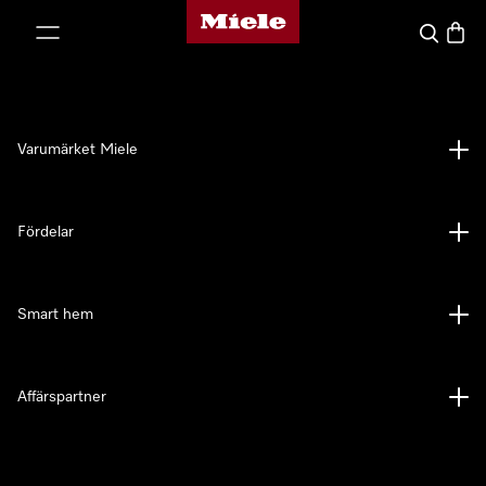
Mieles hemsida
 till innehål
Sök
Varuk
Varumärket Miele
Fördelar
Smart hem
Affärspartner