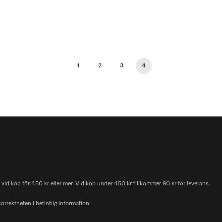
1
2
3
4
id köp för 450 kr eller mer. Vid köp under 450 kr tillkommer 90 kr för leverans.
korrektheten i befintlig information.