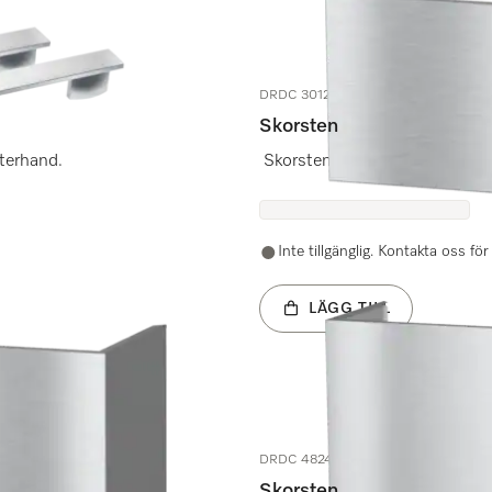
DRDC 3012
Skorsten
fterhand.
Skorsten för inklädnad av från
Inte tillgänglig. Kontakta oss fö
LÄGG TILL
DRDC 4824
Skorsten