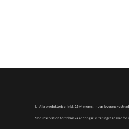
1.
Alla produktpriser inkl. 25% moms. Ingen leveranskostnad v
Med reservation för tekniska ändringar: vi tar inget ansvar för 