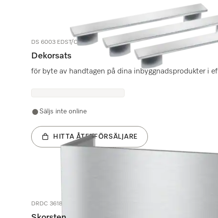
DS 6003 EDST/CLST
Dekorsats
för byte av handtagen på dina inbyggnadsprodukter i e
Säljs inte online
HITTA ÅTERFÖRSÄLJARE
DRDC 3618
Skorsten