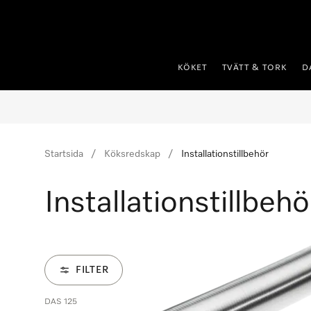
 till innehål
KÖKET
TVÄTT & TORK
D
Startsida
Köksredskap
Installationstillbehör
Installationstillbehö
FILTER
DAS 125