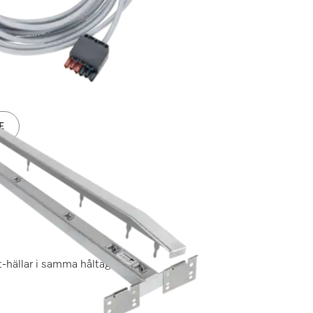
fläkt till kåpan.
E
t-hällar i samma håltagning.