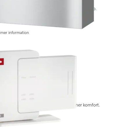
luftsvägen och anpassning av höjd till överskåp.
r mer information
da hushållsmaskiner i datasystem för mer komfort.