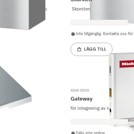
g av höjd till överskåp.
Skorsten för inklädnad av från
Inte tillgänglig. Kontakta oss fö
LÄGG TILL
XGW 3000
Gateway
för integrering av nätförbered
Säljs inte online