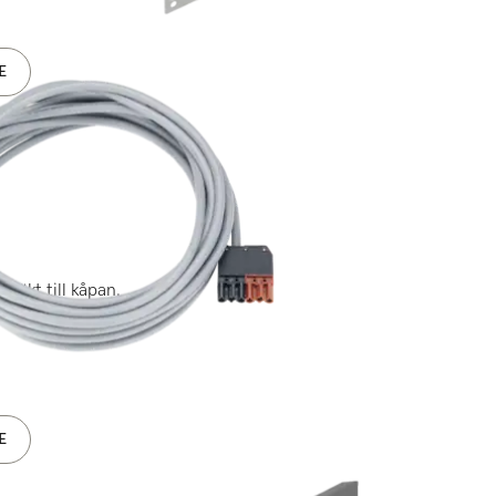
E
fläkt till kåpan.
E