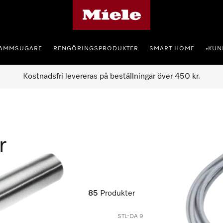
Mieles hemsida
AMMSUGARE
RENGÖRINGSPRODUKTER
SMART HOME
KUN
•
Kostnadsfri levereras på beställningar över 450 kr.
r
85
Produkter
STL-DA 9