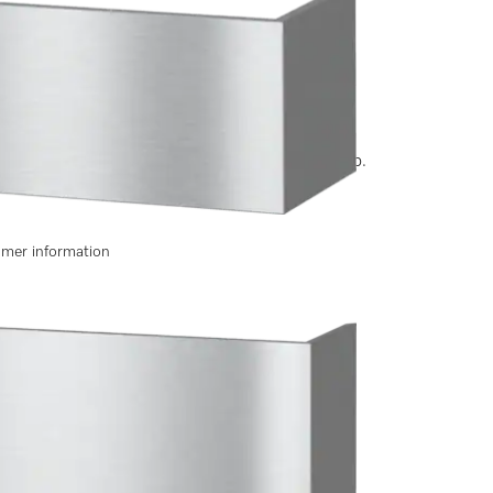
luftsvägen och anpassning av höjd till överskåp.
r mer information