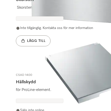
Skorsten för inklädnad av frånluftsvägen och anpassnin
Inte tillgänglig. Kontakta oss för mer information
LÄGG TILL
CSAD 1400
Hällskydd
för ProLine-element.
Säljs inte online