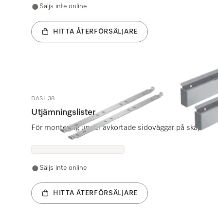
Säljs inte online
HITTA ÅTERFÖRSÄLJARE
DASL 38
Utjämningslister
För montering under avkortade sidoväggar på skåp
Säljs inte online
HITTA ÅTERFÖRSÄLJARE