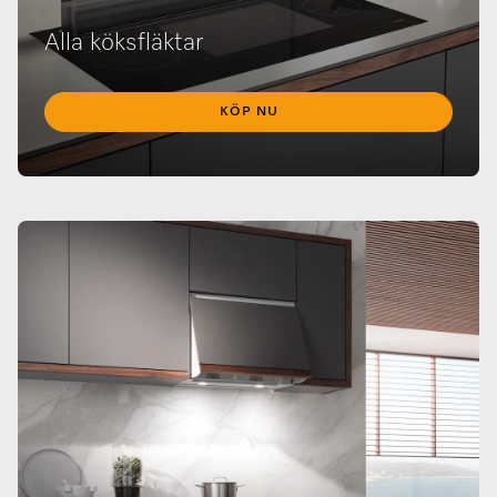
​Alla köksfläktar
KÖP NU