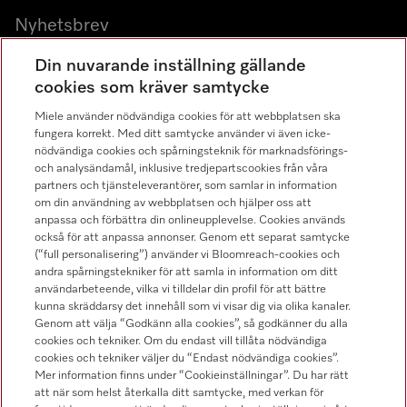
Nyhetsbrev
Gå med i vår gemenskap
Din nuvarande inställning gällande
cookies som kräver samtycke
Miele använder nödvändiga cookies för att webbplatsen ska
fungera korrekt. Med ditt samtycke använder vi även icke-
nödvändiga cookies och spårningsteknik för marknadsförings-
och analysändamål, inklusive tredjepartscookies från våra
partners och tjänsteleverantörer, som samlar in information
Miele på LinkedIn
Miele på Facebook
Miele på Instagram
Miele på Youtube
om din användning av webbplatsen och hjälper oss att
anpassa och förbättra din onlineupplevelse. Cookies används
också för att anpassa annonser. Genom ett separat samtycke
(“full personalisering”) använder vi Bloomreach-cookies och
andra spårningstekniker för att samla in information om ditt
användarbeteende, vilka vi tilldelar din profil för att bättre
kunna skräddarsy det innehåll som vi visar dig via olika kanaler.
Genom att välja “Godkänn alla cookies”, så godkänner du alla
Miele AB
cookies och tekniker. Om du endast vill tillåta nödvändiga
cookies och tekniker väljer du “Endast nödvändiga cookies”.
Allmänna villkor
Mer information finns under “Cookieinställningar”. Du har rätt
Integritetspolicy
att när som helst återkalla ditt samtycke, med verkan för