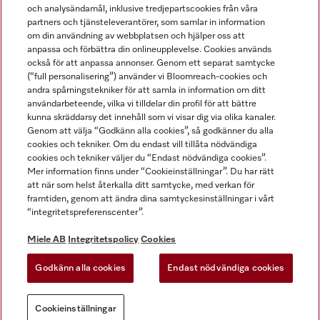
och analysändamål, inklusive tredjepartscookies från våra
partners och tjänsteleverantörer, som samlar in information
om din användning av webbplatsen och hjälper oss att
anpassa och förbättra din onlineupplevelse. Cookies används
Miele på LinkedIn
Miele på Facebook
Miele på Instagram
Miele på Youtube
också för att anpassa annonser. Genom ett separat samtycke
(“full personalisering”) använder vi Bloomreach-cookies och
andra spårningstekniker för att samla in information om ditt
användarbeteende, vilka vi tilldelar din profil för att bättre
kunna skräddarsy det innehåll som vi visar dig via olika kanaler.
Genom att välja “Godkänn alla cookies”, så godkänner du alla
Miele AB
cookies och tekniker. Om du endast vill tillåta nödvändiga
cookies och tekniker väljer du “Endast nödvändiga cookies”.
Allmänna villkor
Mer information finns under “Cookieinställningar”. Du har rätt
Integritetspolicy
att när som helst återkalla ditt samtycke, med verkan för
Användarvillkor
framtiden, genom att ändra dina samtyckesinställningar i vårt
“integritetspreferenscenter”.
Miele tillgänglighetsförklaring
Lagen om digitala tjänster
Miele AB
Integritetspolicy
Cookies
Uttagsformulär
Godkänn alla cookies
Endast nödvändiga cookies
Cookieinställningar
Cookieinställningar