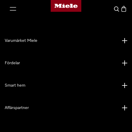
Mieles hemsida
 till innehål
Sök
Varuk
Varumärket Miele
Fördelar
Smart hem
Affärspartner