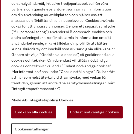
och analysändamål, inklusive tredjepartscookies från våra
partners och tjänsteleverantörer, som samlar in information
om din användning av webbplatsen och hjälper oss att
anpassa och förbättra din onlineupplevelse. Cookies används
Miele på LinkedIn
Miele på Facebook
Miele på Instagram
Miele på Youtube
också för att anpassa annonser. Genom ett separat samtycke
(“full personalisering”) använder vi Bloomreach-cookies och
andra spårningstekniker för att samla in information om ditt
användarbeteende, vilka vi tilldelar din profil för att bättre
kunna skräddarsy det innehåll som vi visar dig via olika kanaler.
Genom att välja “Godkänn alla cookies”, så godkänner du alla
Miele AB
cookies och tekniker. Om du endast vill tillåta nödvändiga
cookies och tekniker väljer du “Endast nödvändiga cookies”.
Allmänna villkor
Mer information finns under “Cookieinställningar”. Du har rätt
Integritetspolicy
att när som helst återkalla ditt samtycke, med verkan för
Användarvillkor
framtiden, genom att ändra dina samtyckesinställningar i vårt
“integritetspreferenscenter”.
Miele tillgänglighetsförklaring
Lagen om digitala tjänster
Miele AB
Integritetspolicy
Cookies
Uttagsformulär
Godkänn alla cookies
Endast nödvändiga cookies
Cookieinställningar
Cookieinställningar