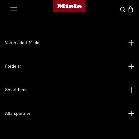
Mieles hemsida
 till innehål
Sök
Varuk
Varumärket Miele
Fördelar
Smart hem
Affärspartner