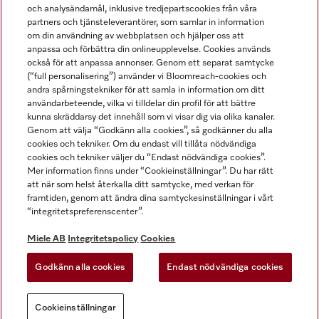
och analysändamål, inklusive tredjepartscookies från våra
partners och tjänsteleverantörer, som samlar in information
om din användning av webbplatsen och hjälper oss att
anpassa och förbättra din onlineupplevelse. Cookies används
Miele på LinkedIn
Miele på Facebook
Miele på Instagram
Miele på Youtube
också för att anpassa annonser. Genom ett separat samtycke
(“full personalisering”) använder vi Bloomreach-cookies och
andra spårningstekniker för att samla in information om ditt
användarbeteende, vilka vi tilldelar din profil för att bättre
kunna skräddarsy det innehåll som vi visar dig via olika kanaler.
Genom att välja “Godkänn alla cookies”, så godkänner du alla
Miele AB
cookies och tekniker. Om du endast vill tillåta nödvändiga
cookies och tekniker väljer du “Endast nödvändiga cookies”.
Allmänna villkor
Mer information finns under “Cookieinställningar”. Du har rätt
Integritetspolicy
att när som helst återkalla ditt samtycke, med verkan för
Användarvillkor
framtiden, genom att ändra dina samtyckesinställningar i vårt
“integritetspreferenscenter”.
Miele tillgänglighetsförklaring
Lagen om digitala tjänster
Miele AB
Integritetspolicy
Cookies
Uttagsformulär
Godkänn alla cookies
Endast nödvändiga cookies
Cookieinställningar
Cookieinställningar