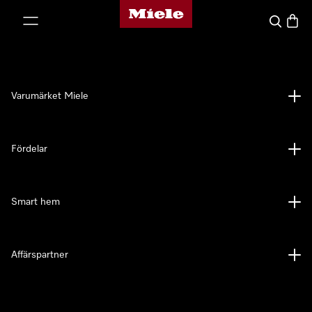
Mieles hemsida
 till innehål
Sök
Varuk
Varumärket Miele
Fördelar
Smart hem
Affärspartner