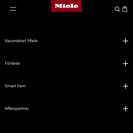
Mieles hemsida
 till innehål
Sök
Varuk
Varumärket Miele
Fördelar
Smart hem
Affärspartner