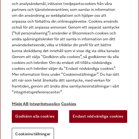
och analysändamål, inklusive tredjepartscookies från våra
partners och tjänsteleverantörer, som samlar in information
om din användning av webbplatsen och hjälper oss att
anpassa och förbättra din onlineupplevelse. Cookies används
Miele på LinkedIn
Miele på Facebook
Miele på Instagram
Miele på Youtube
också för att anpassa annonser. Genom ett separat samtycke
(“full personalisering”) använder vi Bloomreach-cookies och
andra spårningstekniker för att samla in information om ditt
användarbeteende, vilka vi tilldelar din profil för att bättre
kunna skräddarsy det innehåll som vi visar dig via olika kanaler.
Genom att välja “Godkänn alla cookies”, så godkänner du alla
Miele AB
cookies och tekniker. Om du endast vill tillåta nödvändiga
cookies och tekniker väljer du “Endast nödvändiga cookies”.
Allmänna villkor
Mer information finns under “Cookieinställningar”. Du har rätt
Integritetspolicy
att när som helst återkalla ditt samtycke, med verkan för
Användarvillkor
framtiden, genom att ändra dina samtyckesinställningar i vårt
“integritetspreferenscenter”.
Miele tillgänglighetsförklaring
Lagen om digitala tjänster
Miele AB
Integritetspolicy
Cookies
Uttagsformulär
Godkänn alla cookies
Endast nödvändiga cookies
Cookieinställningar
Cookieinställningar