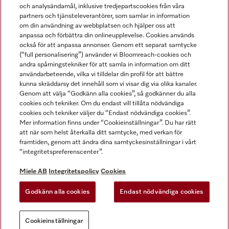
och analysändamål, inklusive tredjepartscookies från våra
partners och tjänsteleverantörer, som samlar in information
om din användning av webbplatsen och hjälper oss att
anpassa och förbättra din onlineupplevelse. Cookies används
Miele på LinkedIn
Miele på Facebook
Miele på Instagram
Miele på Youtube
också för att anpassa annonser. Genom ett separat samtycke
(“full personalisering”) använder vi Bloomreach-cookies och
andra spårningstekniker för att samla in information om ditt
användarbeteende, vilka vi tilldelar din profil för att bättre
kunna skräddarsy det innehåll som vi visar dig via olika kanaler.
Genom att välja “Godkänn alla cookies”, så godkänner du alla
Miele AB
cookies och tekniker. Om du endast vill tillåta nödvändiga
cookies och tekniker väljer du “Endast nödvändiga cookies”.
Allmänna villkor
Mer information finns under “Cookieinställningar”. Du har rätt
Integritetspolicy
att när som helst återkalla ditt samtycke, med verkan för
Användarvillkor
framtiden, genom att ändra dina samtyckesinställningar i vårt
“integritetspreferenscenter”.
Miele tillgänglighetsförklaring
Lagen om digitala tjänster
Miele AB
Integritetspolicy
Cookies
Uttagsformulär
Godkänn alla cookies
Endast nödvändiga cookies
Cookieinställningar
Cookieinställningar