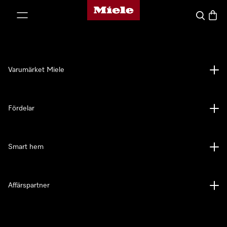
Mieles hemsida
 till innehål
Sök
Varuk
Varumärket Miele
Fördelar
Smart hem
Affärspartner