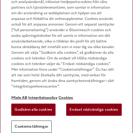
och analysändamål, inklusive tredjepartscookies från våra
Hitta återförsäljare
partners och tjänsteleverantörer, som samlar in information
om din användning av webbplatsen och hjälper oss att
anpassa och förbättra din onlineupplevelse. Cookies används
också för att anpassa annonser. Genom ett separat samtycke
(“full personalisering”) använder vi Bloomreach-cookies och
andra spårningstekniker för att samla in information om ditt
användarbeteende, vilka vi tilldelar din profil för att bättre
kunna skräddarsy det innehåll som vi visar dig via olika kanaler.
Följ Miele Professional
Genom att välja “Godkänn alla cookies”, så godkänner du alla
cookies och tekniker. Om du endast vill tillåta nödvändiga
cookies och tekniker väljer du “Endast nödvändiga cookies”.
Mer information finns under “Cookieinställningar”. Du har rätt
att när som helst återkalla ditt samtycke, med verkan för
framtiden, genom att ändra dina samtyckesinställningar i vårt
Integritetspolicy
“integritetspreferenscenter”.
Användarvillkor
Miele AB
Integritetspolicy
Cookies
Miele AB
Godkänn alla cookies
Endast nödvändiga cookies
Allmänna villkor
Cookieinställningar
Cookieinställningar