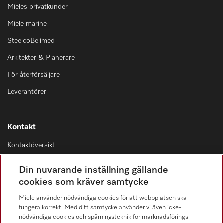
Mieles privatkunder
Miele marine
SteelcoBelimed
Arkitekter & Planerare
För återförsäljare
Leverantörer
Kontakt
Kontaktöversikt
Distribution & Service
Din nuvarande inställning gällande
08-562 29 800
cookies som kräver samtycke
Miele använder nödvändiga cookies för att webbplatsen ska
fungera korrekt. Med ditt samtycke använder vi även icke-
nödvändiga cookies och spårningsteknik för marknadsförings-