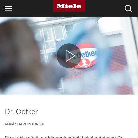
BRANSCHER
KNOWLEDGE HUB
PRODUKTER
SHOP
SERVICE & SUPPORT
PRIVATKUND
Dr. Oetker
ANVÄNDARHISTORIER
Sökning