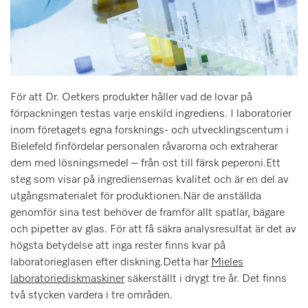
För att Dr. Oetkers produkter håller vad de lovar på
förpackningen testas varje enskild ingrediens. I laboratorier
inom företagets egna forsknings- och utvecklingscentum i
Bielefeld finfördelar personalen råvarorna och extraherar
dem med lösningsmedel – från ost till färsk peperoni.Ett
steg som visar på ingrediensernas kvalitet och är en del av
utgångsmaterialet för produktionen.När de anställda
genomför sina test behöver de framför allt spatlar, bägare
och pipetter av glas. För att få säkra analysresultat är det av
högsta betydelse att inga rester finns kvar på
laboratorieglasen efter diskning.Detta har
Mieles
laboratoriediskmaskiner
säkerställt i drygt tre år. Det finns
två stycken vardera i tre områden.