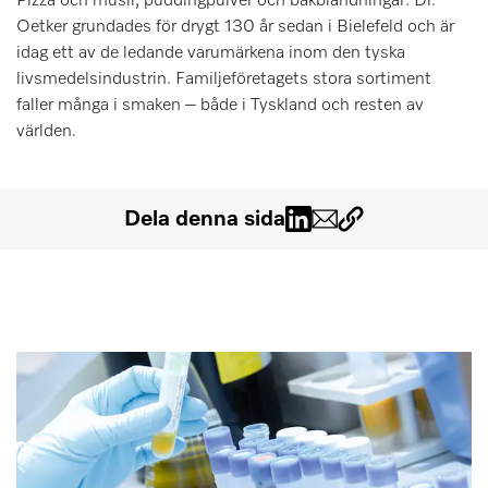
Pizza och müsli, puddingpulver och bakblandningar: Dr.
Minneslista
Oetker grundades för drygt 130 år sedan i Bielefeld och är
idag ett av de ledande varumärkena inom den tyska
Miele MOVE
livsmedelsindustrin. Familjeföretagets stora sortiment
faller många i smaken – både i Tyskland och resten av
världen.
Dela denna sida