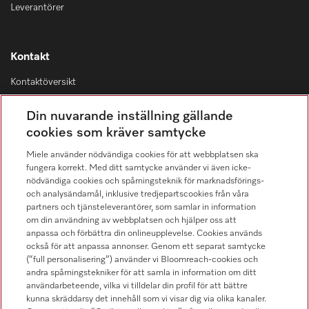
Leverantörer
Kontakt
Kontaktöversikt
Distribution & Service
Din nuvarande inställning gällande
08-562 29 800
cookies som kräver samtycke
Miele använder nödvändiga cookies för att webbplatsen ska
fungera korrekt. Med ditt samtycke använder vi även icke-
nödvändiga cookies och spårningsteknik för marknadsförings-
och analysändamål, inklusive tredjepartscookies från våra
Hitta återförsäljare
partners och tjänsteleverantörer, som samlar in information
om din användning av webbplatsen och hjälper oss att
anpassa och förbättra din onlineupplevelse. Cookies används
också för att anpassa annonser. Genom ett separat samtycke
(“full personalisering”) använder vi Bloomreach-cookies och
andra spårningstekniker för att samla in information om ditt
användarbeteende, vilka vi tilldelar din profil för att bättre
kunna skräddarsy det innehåll som vi visar dig via olika kanaler.
Följ Miele Professional