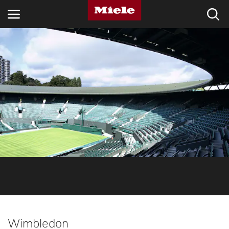
BRANSCHER
KNOWLEDGE HUB
PRODUKTER
SHOP
SERVICE & SUPPORT
PRIVATKUND
Sökning
Wimbledon