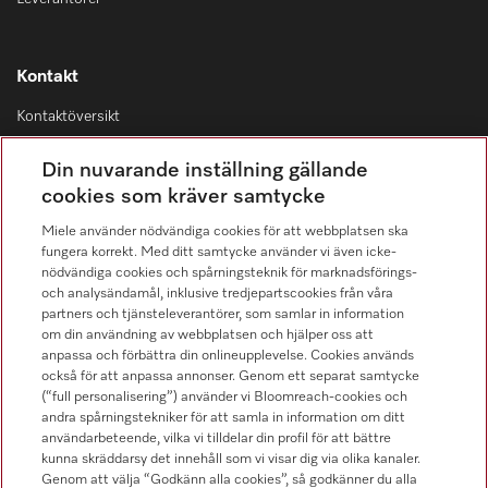
Kontakt
Kontaktöversikt
Distribution & Service
Din nuvarande inställning gällande
08-562 29 800
cookies som kräver samtycke
Miele använder nödvändiga cookies för att webbplatsen ska
fungera korrekt. Med ditt samtycke använder vi även icke-
nödvändiga cookies och spårningsteknik för marknadsförings-
och analysändamål, inklusive tredjepartscookies från våra
Hitta återförsäljare
partners och tjänsteleverantörer, som samlar in information
om din användning av webbplatsen och hjälper oss att
anpassa och förbättra din onlineupplevelse. Cookies används
också för att anpassa annonser. Genom ett separat samtycke
(“full personalisering”) använder vi Bloomreach-cookies och
andra spårningstekniker för att samla in information om ditt
användarbeteende, vilka vi tilldelar din profil för att bättre
kunna skräddarsy det innehåll som vi visar dig via olika kanaler.
Följ Miele Professional
Genom att välja “Godkänn alla cookies”, så godkänner du alla