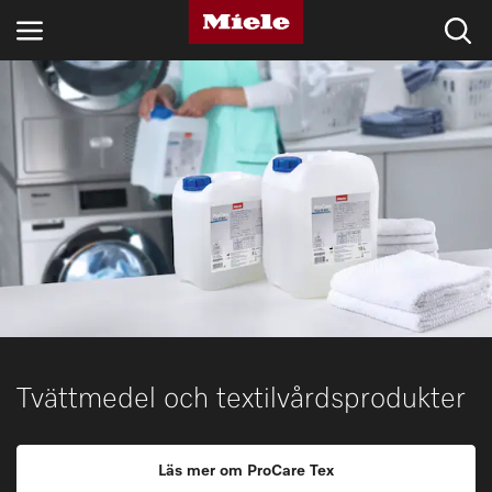
BRANSCHER
KNOWLEDGE HUB
PRODUKTER
SHOP
SERVICE & SUPPORT
PRIVATKUND
Tvättmedel och textilvårdsprodukter
Sökning
Läs mer om ProCare Tex