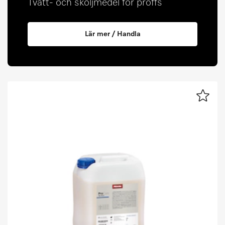
Tvätt- och sköljmedel för proffs
Lär mer / Handla