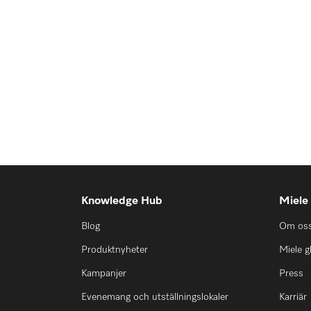
Knowledge Hub
Miele
Blog
Om os
Produktnyheter
Miele g
Kampanjer
Press
Evenemang och utställningslokaler
Karriär