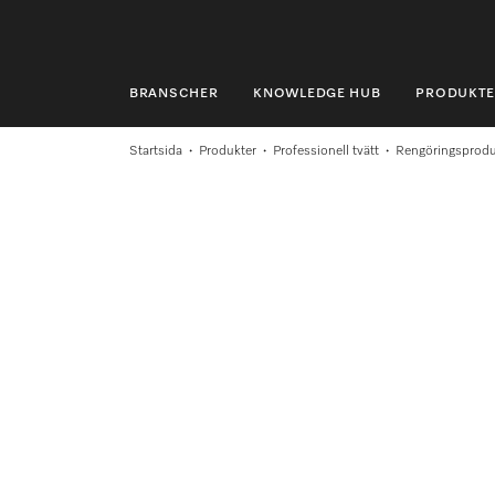
BRANSCHER
KNOWLEDGE HUB
PRODUKTE
BRANSCHER
Startsida
Produkter
Professionell tvätt
Rengöringsprodu
KNOWLEDGE HUB
PRODUKTER
SHOP
SERVICE & SUPPORT
PRIVATKUND
Sökning