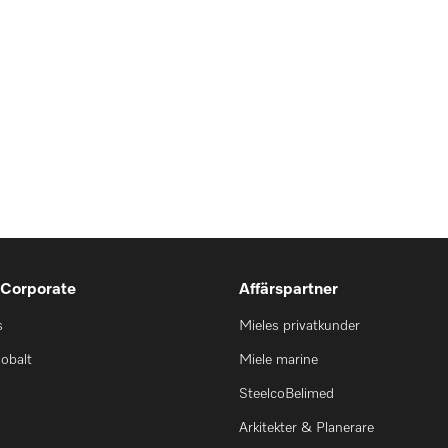
 Corporate
Affärspartner
s
Mieles privatkunder
lobalt
Miele marine
SteelcoBelimed
Arkitekter & Planerare