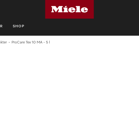
R
SHOP
kter
ProCare Tex 10 MA - 5 l