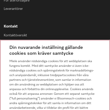
För återförsäljare
Leverantörer
Kontakt
Kontaktöversikt
Distribution & Service
Din nuvarande inställning gällande
08-562 29 800
cookies som kräver samtycke
Miele använder nödvändiga cookies för att webbplatsen ska
fungera korrekt. Med ditt samtycke använder vi även icke-
nödvändiga cookies och spårningsteknik för marknadsförings-
och analysändamål, inklusive tredjepartscookies från våra
Hitta återförsäljare
partners och tjänsteleverantörer, som samlar in information
om din användning av webbplatsen och hjälper oss att
anpassa och förbättra din onlineupplevelse. Cookies används
också för att anpassa annonser. Genom ett separat samtycke
(“full personalisering”) använder vi Bloomreach-cookies och
andra spårningstekniker för att samla in information om ditt
användarbeteende, vilka vi tilldelar din profil för att bättre