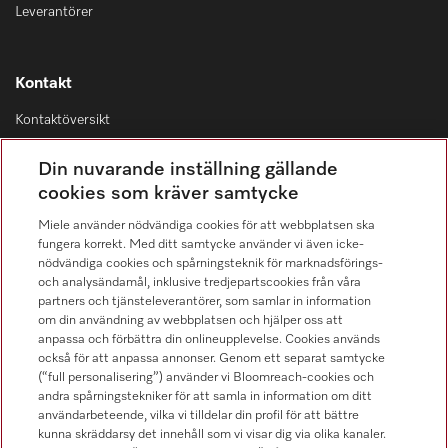
Leverantörer
Kontakt
Kontaktöversikt
Distribution & Service
Din nuvarande inställning gällande
08-562 29 800
cookies som kräver samtycke
Miele använder nödvändiga cookies för att webbplatsen ska
fungera korrekt. Med ditt samtycke använder vi även icke-
nödvändiga cookies och spårningsteknik för marknadsförings-
och analysändamål, inklusive tredjepartscookies från våra
Hitta återförsäljare
partners och tjänsteleverantörer, som samlar in information
om din användning av webbplatsen och hjälper oss att
anpassa och förbättra din onlineupplevelse. Cookies används
också för att anpassa annonser. Genom ett separat samtycke
(“full personalisering”) använder vi Bloomreach-cookies och
andra spårningstekniker för att samla in information om ditt
användarbeteende, vilka vi tilldelar din profil för att bättre
kunna skräddarsy det innehåll som vi visar dig via olika kanaler.
Följ Miele Professional