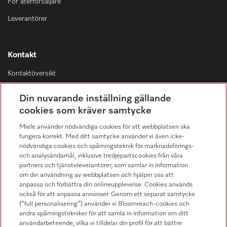
För återförsäljare
Leverantörer
Kontakt
Kontaktöversikt
Distribution & Service
Din nuvarande inställning gällande
08-562 29 800
cookies som kräver samtycke
Miele använder nödvändiga cookies för att webbplatsen ska
fungera korrekt. Med ditt samtycke använder vi även icke-
nödvändiga cookies och spårningsteknik för marknadsförings-
och analysändamål, inklusive tredjepartscookies från våra
Hitta återförsäljare
partners och tjänsteleverantörer, som samlar in information
om din användning av webbplatsen och hjälper oss att
anpassa och förbättra din onlineupplevelse. Cookies används
också för att anpassa annonser. Genom ett separat samtycke
(“full personalisering”) använder vi Bloomreach-cookies och
andra spårningstekniker för att samla in information om ditt
användarbeteende, vilka vi tilldelar din profil för att bättre