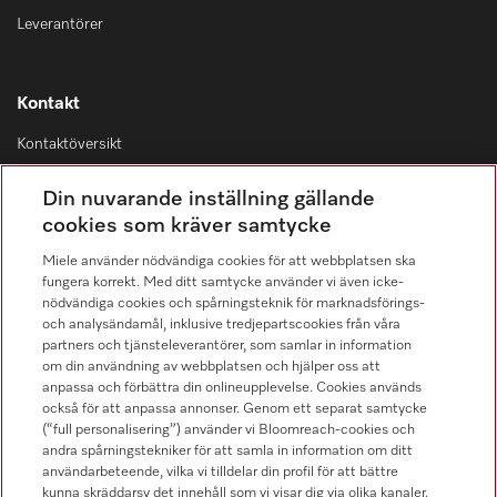
Leverantörer
Kontakt
Kontaktöversikt
Distribution & Service
Din nuvarande inställning gällande
08-562 29 800
cookies som kräver samtycke
Miele använder nödvändiga cookies för att webbplatsen ska
fungera korrekt. Med ditt samtycke använder vi även icke-
nödvändiga cookies och spårningsteknik för marknadsförings-
och analysändamål, inklusive tredjepartscookies från våra
Hitta återförsäljare
partners och tjänsteleverantörer, som samlar in information
om din användning av webbplatsen och hjälper oss att
anpassa och förbättra din onlineupplevelse. Cookies används
också för att anpassa annonser. Genom ett separat samtycke
(“full personalisering”) använder vi Bloomreach-cookies och
andra spårningstekniker för att samla in information om ditt
användarbeteende, vilka vi tilldelar din profil för att bättre
kunna skräddarsy det innehåll som vi visar dig via olika kanaler.