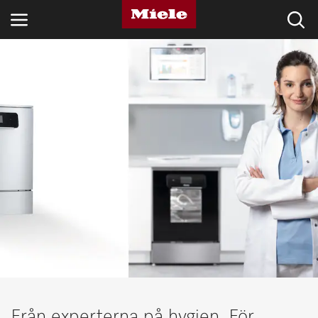
BRANSCHER
KNOWLEDGE HUB
PRODUKTER
SHOP
SERVICE & SUPPORT
PRIVATKUND
Sökning
Från experterna på hygien. För