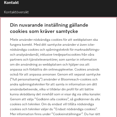
Kontakt
Kontaktöversikt
Distribution & Service
Din nuvarande inställning gällande
08-562 29 800
cookies som kräver samtycke
Miele använder nödvändiga cookies för att webbplatsen ska
fungera korrekt. Med ditt samtycke använder vi även icke-
nödvändiga cookies och spårningsteknik för marknadsförings-
och analysändamål, inklusive tredjepartscookies från våra
Hitta återförsäljare
partners och tjänsteleverantörer, som samlar in information
om din användning av webbplatsen och hjälper oss att
anpassa och förbättra din onlineupplevelse. Cookies används
också för att anpassa annonser. Genom ett separat samtycke
(“full personalisering”) använder vi Bloomreach-cookies och
andra spårningstekniker för att samla in information om ditt
användarbeteende, vilka vi tilldelar din profil för att bättre
kunna skräddarsy det innehåll som vi visar dig via olika kanaler.
Följ Miele Professional
Genom att välja “Godkänn alla cookies”, så godkänner du alla
cookies och tekniker. Om du endast vill tillåta nödvändiga
cookies och tekniker väljer du “Endast nödvändiga cookies”.
Mer information finns under “Cookieinställningar”. Du har rätt