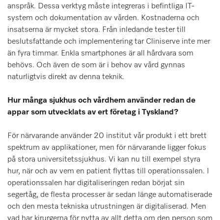
anspråk. Dessa verktyg måste integreras i befintliga IT-
system och dokumentation av vården. Kostnaderna och
insatserna är mycket stora. Från inledande tester till
beslutsfattande och implementering tar Cliniserve inte mer
än fyra timmar. Enkla smartphones är all hårdvara som
behövs. Och även de som är i behov av vård gynnas
naturligtvis direkt av denna teknik.
Hur många sjukhus och vårdhem använder redan de
appar som utvecklats av ert företag i Tyskland?
För närvarande använder 20 institut vår produkt i ett brett
spektrum av applikationer, men för närvarande ligger fokus
på stora universitetssjukhus. Vi kan nu till exempel styra
hur, när och av vem en patient flyttas till operationssalen. I
operationssalen har digitaliseringen redan börjat sin
segertåg, de flesta processer är sedan länge automatiserade
och den mesta tekniska utrustningen är digitaliserad. Men
vad har kirurgerna för nytta av allt detta om den person som