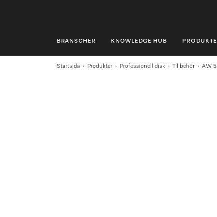
BRANSCHER
KNOWLEDGE HUB
PRODUKTE
BRANSCHER
Startsida
Produkter
Professionell disk
Tillbehör
AW 5
KNOWLEDGE HUB
PRODUKTER
SHOP
SERVICE & SUPPORT
PRIVATKUND
Sökning