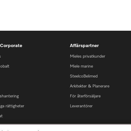
 Corporate
Affärspartner
s
Mieles privatkunder
lobalt
Miele marine
SteelcoBelimed
Arkitekter & Planerare
shantering
För återförsäljare
ga rättigheter
Leverantörer
at