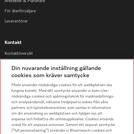
Arkitekter & Planerare
För återförsäljare
Leverantörer
Kontakt
Kontaktöversikt
Distribution & Service
Din nuvarande inställning gällande
08-562 29 800
cookies som kräver samtycke
Miele använder nödvändiga cookies för att webbplatsen ska
fungera korrekt. Med ditt samtycke använder vi även icke-
nödvändiga cookies och spårningsteknik för marknadsförings-
och analysändamål, inklusive tredjepartscookies från våra
Hitta återförsäljare
partners och tjänsteleverantörer, som samlar in information
om din användning av webbplatsen och hjälper oss att
anpassa och förbättra din onlineupplevelse. Cookies används
också för att anpassa annonser. Genom ett separat samtycke
(“full personalisering”) använder vi Bloomreach-cookies och