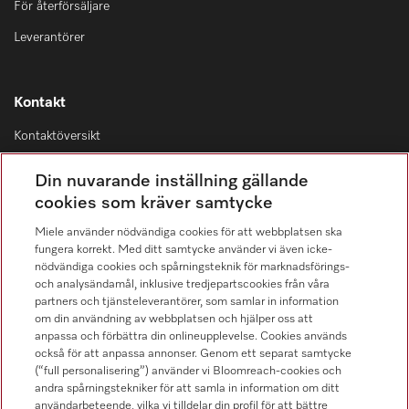
För återförsäljare
Leverantörer
Kontakt
Kontaktöversikt
Distribution & Service
Din nuvarande inställning gällande
08-562 29 800
cookies som kräver samtycke
Miele använder nödvändiga cookies för att webbplatsen ska
fungera korrekt. Med ditt samtycke använder vi även icke-
nödvändiga cookies och spårningsteknik för marknadsförings-
och analysändamål, inklusive tredjepartscookies från våra
Hitta återförsäljare
partners och tjänsteleverantörer, som samlar in information
om din användning av webbplatsen och hjälper oss att
anpassa och förbättra din onlineupplevelse. Cookies används
också för att anpassa annonser. Genom ett separat samtycke
(“full personalisering”) använder vi Bloomreach-cookies och
andra spårningstekniker för att samla in information om ditt
användarbeteende, vilka vi tilldelar din profil för att bättre