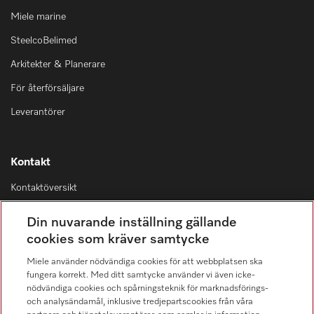
Miele marine
SteelcoBelimed
Arkitekter & Planerare
För återförsäljare
Leverantörer
Kontakt
Kontaktöversikt
Distribution & Service
Din nuvarande inställning gällande
08-562 29 800
cookies som kräver samtycke
Miele använder nödvändiga cookies för att webbplatsen ska
fungera korrekt. Med ditt samtycke använder vi även icke-
nödvändiga cookies och spårningsteknik för marknadsförings-
och analysändamål, inklusive tredjepartscookies från våra
Hitta återförsäljare