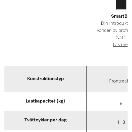
SmartBiz
Din introduktion
världen av profes
tvätt.
Läs mer
Konstruktionstyp
Frontmata
Lastkapacitet (kg)
8
Tvättcykler per dag
1–3