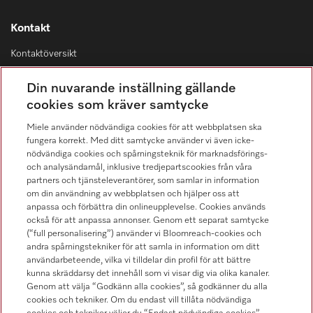
Kontakt
Kontaktöversikt
Distribution & Service
Din nuvarande inställning gällande
08-562 29 800
cookies som kräver samtycke
Miele använder nödvändiga cookies för att webbplatsen ska
fungera korrekt. Med ditt samtycke använder vi även icke-
nödvändiga cookies och spårningsteknik för marknadsförings-
och analysändamål, inklusive tredjepartscookies från våra
Hitta återförsäljare
partners och tjänsteleverantörer, som samlar in information
om din användning av webbplatsen och hjälper oss att
anpassa och förbättra din onlineupplevelse. Cookies används
också för att anpassa annonser. Genom ett separat samtycke
(“full personalisering”) använder vi Bloomreach-cookies och
andra spårningstekniker för att samla in information om ditt
användarbeteende, vilka vi tilldelar din profil för att bättre
kunna skräddarsy det innehåll som vi visar dig via olika kanaler.
Följ Miele Professional
Genom att välja “Godkänn alla cookies”, så godkänner du alla
cookies och tekniker. Om du endast vill tillåta nödvändiga