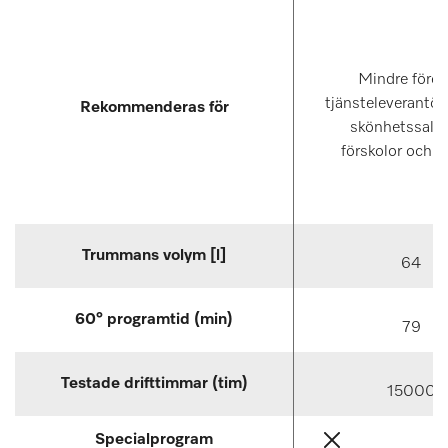
Mindre föret
tjänsteleverantör
Rekommenderas för
skönhetssalo
förskolor och sk
Trummans volym [l]
64
60° programtid (min)
79
Testade drifttimmar (tim)
15000
Specialprogram