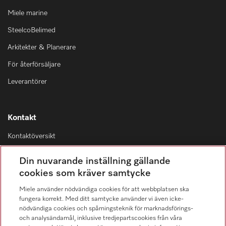
Miele marine
SteelcoBelimed
Arkitekter & Planerare
För återförsäljare
Leverantörer
Kontakt
Kontaktöversikt
Distribution & Service
Din nuvarande inställning gällande
08-562 29 800
cookies som kräver samtycke
Miele använder nödvändiga cookies för att webbplatsen ska
fungera korrekt. Med ditt samtycke använder vi även icke-
nödvändiga cookies och spårningsteknik för marknadsförings-
och analysändamål, inklusive tredjepartscookies från våra
Hitta återförsäljare