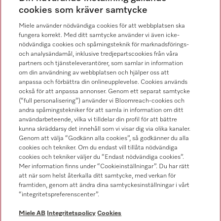
08-562 29 800
cookies som kräver samtycke
Miele använder nödvändiga cookies för att webbplatsen ska
fungera korrekt. Med ditt samtycke använder vi även icke-
nödvändiga cookies och spårningsteknik för marknadsförings-
och analysändamål, inklusive tredjepartscookies från våra
Hitta återförsäljare
partners och tjänsteleverantörer, som samlar in information
om din användning av webbplatsen och hjälper oss att
anpassa och förbättra din onlineupplevelse. Cookies används
också för att anpassa annonser. Genom ett separat samtycke
(“full personalisering”) använder vi Bloomreach-cookies och
andra spårningstekniker för att samla in information om ditt
användarbeteende, vilka vi tilldelar din profil för att bättre
kunna skräddarsy det innehåll som vi visar dig via olika kanaler.
Följ Miele Professional
Genom att välja “Godkänn alla cookies”, så godkänner du alla
cookies och tekniker. Om du endast vill tillåta nödvändiga
cookies och tekniker väljer du “Endast nödvändiga cookies”.
Mer information finns under “Cookieinställningar”. Du har rätt
att när som helst återkalla ditt samtycke, med verkan för
framtiden, genom att ändra dina samtyckesinställningar i vårt
Integritetspolicy
“integritetspreferenscenter”.
Användarvillkor
Miele AB
Integritetspolicy
Cookies
Miele AB