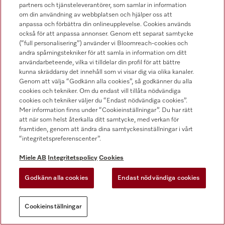
Nerladdningsbara filer
partners och tjänsteleverantörer, som samlar in information
om din användning av webbplatsen och hjälper oss att
anpassa och förbättra din onlineupplevelse. Cookies används
också för att anpassa annonser. Genom ett separat samtycke
Miele Corporate
(“full personalisering”) använder vi Bloomreach-cookies och
andra spårningstekniker för att samla in information om ditt
Om oss
användarbeteende, vilka vi tilldelar din profil för att bättre
kunna skräddarsy det innehåll som vi visar dig via olika kanaler.
Miele globalt
Genom att välja “Godkänn alla cookies”, så godkänner du alla
cookies och tekniker. Om du endast vill tillåta nödvändiga
Press
cookies och tekniker väljer du “Endast nödvändiga cookies”.
Karriär
Mer information finns under “Cookieinställningar”. Du har rätt
att när som helst återkalla ditt samtycke, med verkan för
Uppgiftshantering
framtiden, genom att ändra dina samtyckesinställningar i vårt
“integritetspreferenscenter”.
Mänskliga rättigheter
Miele AB
Integritetspolicy
Cookies
Certifikat
Godkänn alla cookies
Endast nödvändiga cookies
Affärspartner
Cookieinställningar
Mieles privatkunder