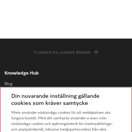
TILLBAKA TILL SIDANS BÖRJAN
Knowledge Hub
Blog
Produktnyheter
Din nuvarande inställning gällande
cookies som kräver samtycke
Kampanjer
Miele använder nödvändiga cookies för att webbplatsen ska
Evenemang och utställningslokaler
fungera korrekt. Med ditt samtycke använder vi även icke-
nödvändiga cookies och spårningsteknik för marknadsförings-
Virtuellt showroom
och analysändamål, inklusive tredjepartscookies från våra